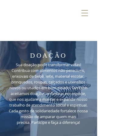
DOAÇÃO
Sua doação pode transformar vidas!
Contribua com alimentos não perecíveis,
enxovais de bebê, leite, material escolar,
brinquedos, roupas, calçados e utensílios
novos ou usados em bom estado. Também
aceitamos doações anônimas em espécie,
que nos ajudam a manter e expandir nosso
trabalho de atendimento social e espiritual.
Cada gesto de solidariedade fortalece nossa
missão de amparar quem mais
precisa.
Participe e faça a diferença!