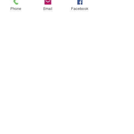
Phone
Email
Facebook
LOCALIZAÇÃO
Unidade Parque São Lucas
(11) 2911-6567
Edna ou Veida
Rua Engenheiro Francisco Bicalho, 210,
Parque São Lucas​
Unidade Vila Ema
Rua Antonio Baião, 26, Vila Santa Clara